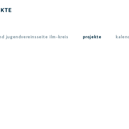
nd jugendvereinsseite ilm-kreis
projekte
kalen
UNSERE PROJEKTE
t du aktuelle Projekte rundum Bildung, Vielfalt und