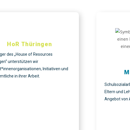
HoR Thüringen
äger des „House of Resources
gen“ unterstützen wir
*innenorganisationen, Initiativen und
M
tliche in ihrer Arbeit.
Schulsozialarb
Eltern und Leh
Angebot von A