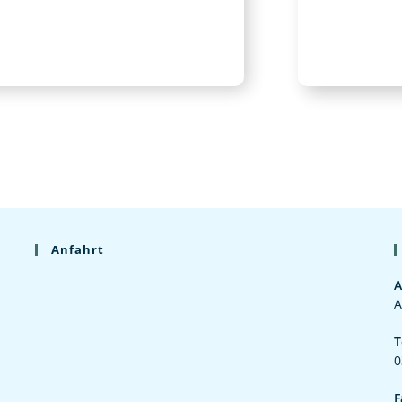
Anfahrt
A
A
T
0
F