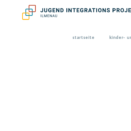
startseite
kinder- u
Hier findes